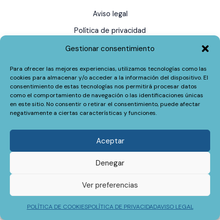
Aviso legal
Política de privacidad
Política de cookies
Gestionar consentimiento
Para ofrecer las mejores experiencias, utilizamos tecnologías como las
cookies para almacenar y/o acceder a la información del dispositivo. El
consentimiento de estas tecnologías nos permitirá procesar datos
como el comportamiento de navegación o las identificaciones únicas
en este sitio. No consentir o retirar el consentimiento, puede afectar
negativamente a ciertas características y funciones.
Aceptar
Denegar
Psicoterapia, musicoterapia y formación especializada centrada
Ver preferencias
en la persona. Reserva tu cita en Valencia o por videollamada
Copyright © 2026 | Marisel Lodeiro Kelly |
marisel-lodeiro.com
POLÍTICA DE COOKIES
POLÍTICA DE PRIVACIDAD
AVISO LEGAL