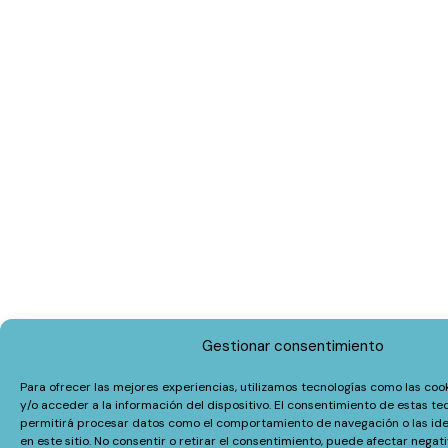
Gestionar consentimiento
Para ofrecer las mejores experiencias, utilizamos tecnologías como las co
y/o acceder a la información del dispositivo. El consentimiento de estas te
permitirá procesar datos como el comportamiento de navegación o las ide
en este sitio. No consentir o retirar el consentimiento, puede afectar nega